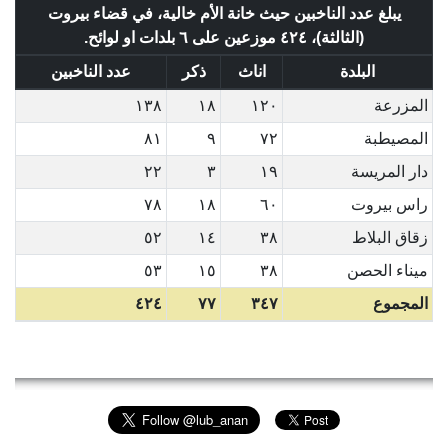
يبلغ عدد الناخبين حيث خانة الأم خالية، في قضاء بيروت
(الثالثة)، ٤٢٤ موزعين على ٦ بلدات او لوائح.
البلدة
اناث
ذكر
عدد الناخبين
المزرعة
١٢٠
١٨
١٣٨
المصيطبة
٧٢
٩
٨١
دار المريسة
١٩
٣
٢٢
راس بيروت
٦٠
١٨
٧٨
زقاق البلاط
٣٨
١٤
٥٢
ميناء الحصن
٣٨
١٥
٥٣
المجموع
٣٤٧
٧٧
٤٢٤