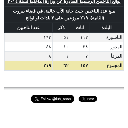
لوائح الناخبين الرسمية الصادرة عن وزارة الداخلية لسنة ٢٠١٤
يبلغ عدد الناخبين حيث خانة الأب خالية، في قضاء بيروت
(الثانية)، ٢١٩ موزعين على ٣ بلدات او لوائح.
البلدة
اناث
ذكر
عدد الناخبين
الباشورة
١١٢
٥١
١٦٣
المدور
٣٨
١٠
٤٨
المرفأ
٧
١
٨
المجموع
١٥٧
٦٢
٢١٩