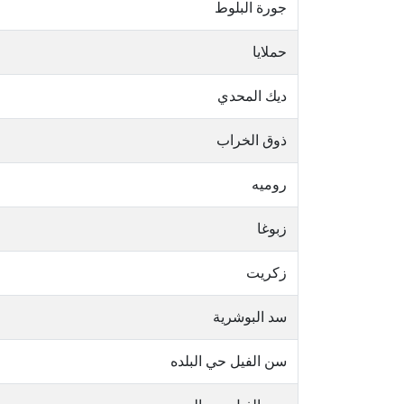
جورة البلوط
حملايا
ديك المحدي
ذوق الخراب
روميه
زبوغا
زكريت
سد البوشرية
سن الفيل حي البلده