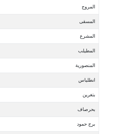
المروج
المسقى
المشرع
المطيلب
المنصورية
انطلياس
بتغرين
بحرصاف
برج حمود