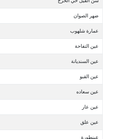
سن الفيل حي الحرج
ضهر الصوان
عمارة شلهوب
عين التفاحة
عين السنديانة
عين القبو
عين سعاده
عين عار
عين علق
عينطورة