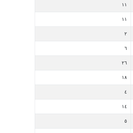
١١
١١
٢
٦
٢٦
١٨
٤
١٤
٥