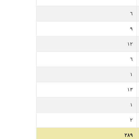
٦
٩
١٢
٦
١
١٣
١
٢
٢٨٩