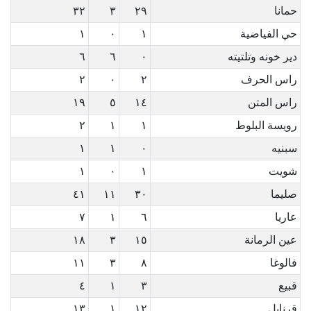
حمانا
٢٩
٣
٣٢
حي الفياضية
١
٠
١
دير خونه وتلتيته
٠
٦
٦
راس الحرف
٢
٠
٢
راس المتن
١٤
٥
١٩
رويسة البلوط
١
١
٢
سبنيه
٠
١
١
شويت
١
٠
١
صليما
٣٠
١١
٤١
عاريا
٦
١
٧
عين الرمانة
١٥
٣
١٨
فالوغا
٨
٣
١١
قبيع
٣
١
٤
قرنايل
١٢
١
١٣