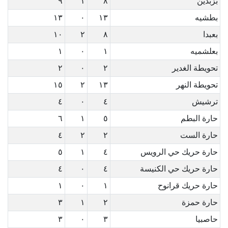
بزبدين
٨
١
٩
بطشيه
١٣
٠
١٣
بعبدا
٨
٢
١٠
بعلشميه
١
٠
١
تحويطة الغدير
٢
٠
٢
تحويطة النهر
١٣
٢
١٥
ترشيش
٤
٠
٤
حارة البطم
٥
١
٦
حارة الست
٢
٢
٤
حارة حريك حي الرويس
٤
١
٥
حارة حريك حي الكنيسة
٤
٠
٤
حارة حريك قرانوح
١
٠
١
حارة حمزة
٢
١
٣
حاصبيا
٣
٠
٣