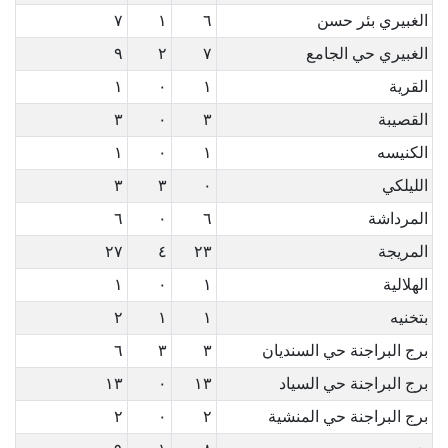
الغبيري بئر حسن
٦
١
٧
الغبيري حي الجامع
٧
٢
٩
القرية
١
٠
١
القصيبة
٣
٠
٣
الكنيسه
١
٠
١
الليلكي
٠
٣
٣
المرداشة
٦
٠
٦
المريجة
٢٣
٤
٢٧
الهلالية
١
٠
١
بتخنيه
١
١
٢
برج البراجنة حي السنديان
٣
٣
٦
برج البراجنة حي السياد
١٣
٠
١٣
برج البراجنة حي المنشية
٢
٠
٢