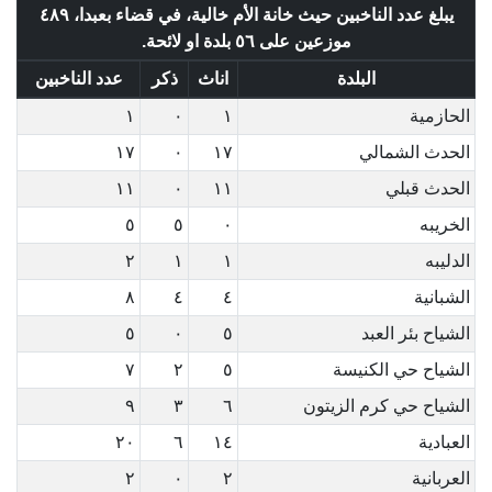
يبلغ عدد الناخبين حيث خانة الأم خالية، في قضاء بعبدا، ٤٨٩
موزعين على ٥٦ بلدة او لائحة.
البلدة
اناث
ذكر
عدد الناخبين
الحازمية
١
٠
١
الحدث الشمالي
١٧
٠
١٧
الحدث قبلي
١١
٠
١١
الخريبه
٠
٥
٥
الدليبه
١
١
٢
الشبانية
٤
٤
٨
الشياح بئر العبد
٥
٠
٥
الشياح حي الكنيسة
٥
٢
٧
الشياح حي كرم الزيتون
٦
٣
٩
العبادية
١٤
٦
٢٠
العربانية
٢
٠
٢