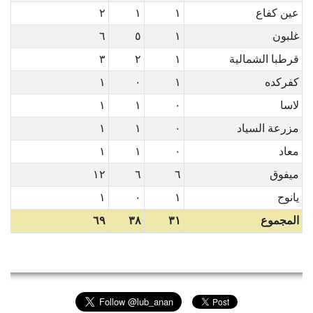
عين كفاع
١
١
٢
غلبون
١
٥
٦
قرطبا الشمالية
١
٢
٣
كفركده
١
٠
١
لاسا
٠
١
١
مزرعة السياد
٠
١
١
معاد
٠
١
١
ميفوق
٦
٦
١٢
يانوح
١
٠
١
المجموع
٣١
٣٨
٦٩