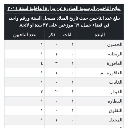
لوائح الناخبين الرسمية الصادرة عن وزارة الداخلية لسنة ٢٠١٤
يبلغ عدد الناخبين حيث تاريخ الميلاد مسجل السنة ورقم واحد،
في قضاء جبيل، ٦٩ موزعين على ٣٢ بلدة او لائحة.
البلدة
اناث
ذكر
عدد الناخبين
الحصون
١
٠
١
الريحانه
٠
١
١
العاقورة
١
٣
٤
العاقورة - م
٠
١
١
الغابات
١
٠
١
الفيدار
١
٢
٣
القطاره
١
٠
١
اللقلوق
١
٠
١
المجدل
٠
١
١