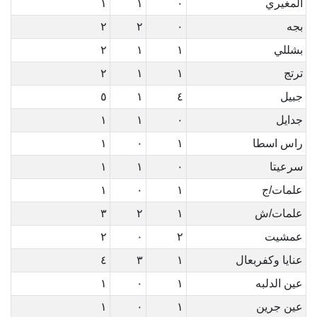
المغيري
٠
١
١
بجه
٠
٢
٢
بشللي
١
١
٢
ترتج
١
١
٢
جبيل
٤
١
٥
جدايل
٠
١
١
راس اسطا
١
٠
١
سرعيتا
٠
١
١
علمات/ج
١
٠
١
علمات/ش
١
٢
٣
عمشيت
٢
٠
٢
عنايا وكفربعال
١
٣
٤
عين الدلبه
١
٠
١
عين جرين
١
٠
١