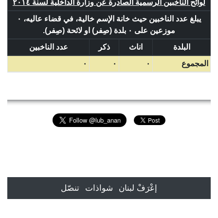
لوائح الناخبين الرسمية الصادرة عن وزارة الداخلية لسنة ٢٠١٤
يبلغ عدد الناخبين حيث خانة الإسم خالية، في قضاء عاليه، ٠
موزعين على ٠ بلدة (صِفر) او لائحة (صِفر).
البلدة
اناث
ذكر
عدد الناخبين
المجموع
٠
٠
٠
إعْرَفْ لبنان
شواذات
تنصّل