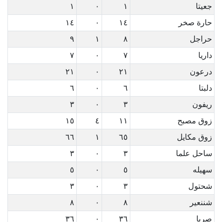
جعيتا
١
٠
١
حارة صخر
١٤
٠
١٤
حراجل
٨
١
٩
داريا
٧
٠
٧
درعون
٢١
٠
٢١
دلبتا
٦
٠
٦
ريفون
٣
٠
٣
زوق مصبح
١١
٤
١٥
زوق مكايل
٦٥
١
٦٦
ساحل علما
٣
٠
٣
سهيله
٥
٠
٥
شحتول
٣
٠
٣
شننعير
٨
٠
٨
صربا
٣٦
٠
٣٦