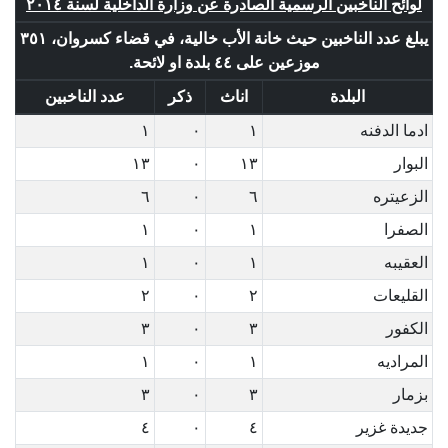
لوائح الناخبين الرسمية الصادرة عن وزارة الداخلية لسنة ٢٠١٤
يبلغ عدد الناخبين حيث خانة الأب خالية، في قضاء كسروان، ٣٥١
موزعين على ٤٤ بلدة او لائحة.
البلدة
اناث
ذكر
عدد الناخبين
ادما الدفنه
١
٠
١
البوار
١٣
٠
١٣
الزعيتره
٦
٠
٦
الصفرا
١
٠
١
العقيبه
١
٠
١
القليعات
٢
٠
٢
الكفور
٣
٠
٣
المراديه
١
٠
١
بزمار
٣
٠
٣
جديدة غزير
٤
٠
٤