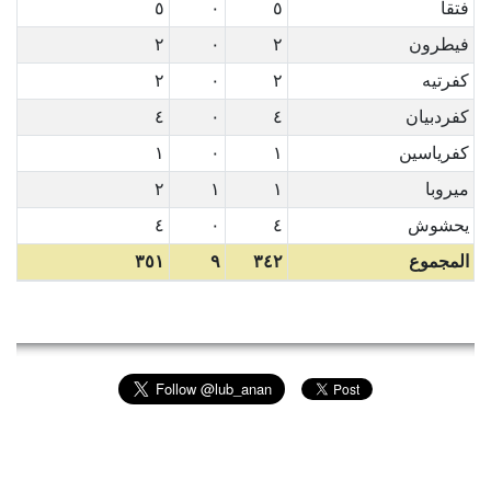
فتقا
٥
٠
٥
فيطرون
٢
٠
٢
كفرتيه
٢
٠
٢
كفردبيان
٤
٠
٤
كفرياسين
١
٠
١
ميروبا
١
١
٢
يحشوش
٤
٠
٤
المجموع
٣٤٢
٩
٣٥١