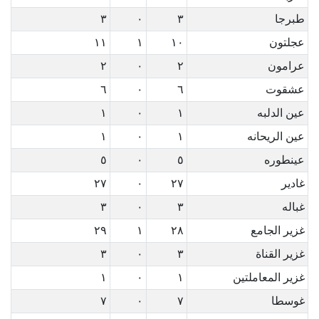
طبرجا
٣
٠
٣
عجلتون
١٠
١
١١
عرامون
٢
٠
٢
عشقوت
٦
٠
٦
عين الدلبه
١
٠
١
عين الريحانه
١
٠
١
عينطوره
٥
٠
٥
غادير
٢٧
٠
٢٧
غباله
٣
٠
٣
غزير الجامع
٢٨
١
٢٩
غزير القناة
٣
٠
٣
غزير المعاملتين
١
٠
١
غوسطا
٧
٠
٧